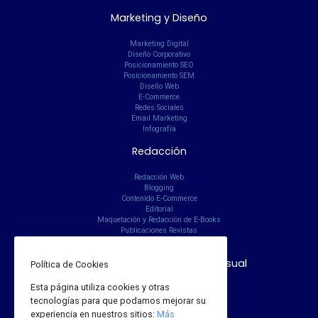
Marketing y Diseño
Marketing Digital
Diseño Corporativo
Posicionamiento SEO
Posicionamiento SEM
Diseño Web
E-Commerce
Redes Sociales
Email Marketing
Infografía
Redacción
Redacción Web
Blogging
Contenido E-Commerce
Editorial
Maquetación y Redacción de E-Books
Publicaciones Revistas
Revista Online
Fotografía y Comunicación Visual
Política de Cookies
Esta página utiliza cookies y otras
Fotografía para Bodas
Fotografía para Bautizos
tecnologías para que podamos mejorar su
Fotografía para Comuniones
experiencia en nuestros sitios:
Más